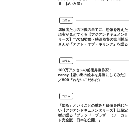
６ ねいろ屋」
コラム
虐殺者たちの正義の果てに、想像を超えた
現実が見えてくる【アジアンドキュメンタ
リーズ】TVCM監督・映画監督の宮川博至
さんが『アクト・オブ・キリング』を語る
コラム
100万アクセスの前衛弁当作家・
nancy【思い出の絵本を弁当にしてみた】
／#09『ねないこだれだ』
コラム
「知る」ということの重みと価値を感じた
い【アジアンドキュメンタリーズ】江藤宏
樹が語る『ブラッド・ブラザー（ノーカッ
ト完全版 日本初公開）』