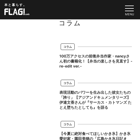
本と暮らす。
コラム
コラム
100万アクセスの前衛弁当作家・nancyさ
ん初の書籍化！【弁当の楽しさを見直す】-
re-edit ver.-
コラム
表現活動のパワーを生み出した彼女たちの
「誇り」【アジアンドキュメンタリーズ】
伊達文香さんが『サーカス・カトマンズ た
とえ堕ちたとしても』を語る
コラム
【今夏に絶対食べてほしいかき氷】かき氷
愛好家・園田美穂の「広島かき氷日記＃