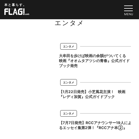
本と暮らす。
エンタメ
エンタメ
大牟田を歩けば映画の余韻がついてくる
映画『オオムタアツシの青春』公式ガイド
ブック発売
エンタメ
【1月22日発売】小芝風花主演！ 映画
『レディ加賀』公式ガイドブック
エンタメ
【7月7日発売】RCCアナウンサー19人によ
るエッセイ集第2弾！『RCCアナ本②』