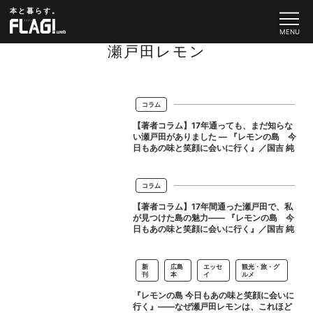
本と暮らす。
瀬戸田レモン
コラム
【著者コラム】17年通っても、まだ知らな
い瀬戸田がありました ― 『レモンの島 今
日もあの味と笑顔に会いに行く』／国吉 純
コラム
【著者コラム】17年間通った瀬戸田で、私
が見つけた島の魅力―― 『レモンの島 今
日もあの味と笑顔に会いに行く』／国吉 純
新
広島
エッセ
観光・旅・グ
刊
本
イ
ルメ
『レモンの島 今日もあの味と笑顔に会いに
行く』――なぜ瀬戸田レモンは、これほど