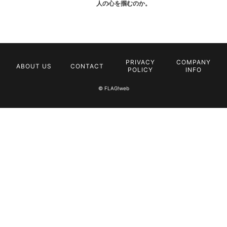
人の心を掴むのか。
PRIVACY
COMPANY
ABOUT US
CONTACT
POLICY
INFO
© FLAG!web