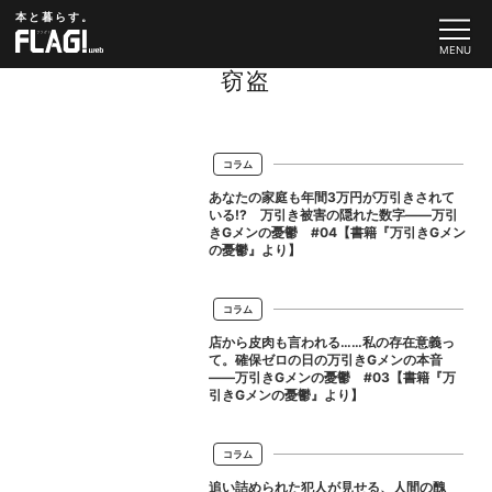
本と暮らす。
窃盗
コラム
あなたの家庭も年間3万円が万引きされて
いる!? 万引き被害の隠れた数字――万引
きGメンの憂鬱 #04【書籍『万引きGメン
の憂鬱』より】
コラム
店から皮肉も言われる……私の存在意義っ
て。確保ゼロの日の万引きGメンの本音
――万引きGメンの憂鬱 #03【書籍『万
引きGメンの憂鬱』より】
コラム
追い詰められた犯人が見せる、人間の醜