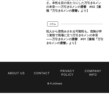
さ。本性を目の当たりにした万引きGメン
の本音――万引きGメンの憂鬱 #02【書
籍『万引きGメンの憂鬱』より】
コラム
犯人から逆恨みされる可能性も。危険が伴
う覚悟で現場に立つ万引きGメンの本音
――万引きGメンの憂鬱 #01【書籍『万引
きGメンの憂鬱』より】
PRIVACY
COMPANY
ABOUT US
CONTACT
POLICY
INFO
© FLAG!web