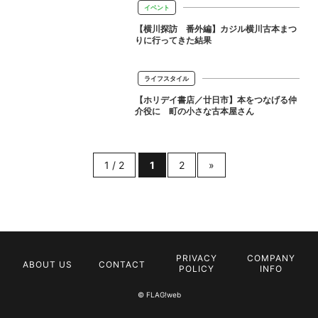
イベント
【横川探訪 番外編】カジル横川古本まつ
りに行ってきた結果
ライフスタイル
【ホリデイ書店／廿日市】本をつなげる仲
介役に 町の小さな古本屋さん
1 / 2
1
2
»
PRIVACY
COMPANY
ABOUT US
CONTACT
POLICY
INFO
© FLAG!web