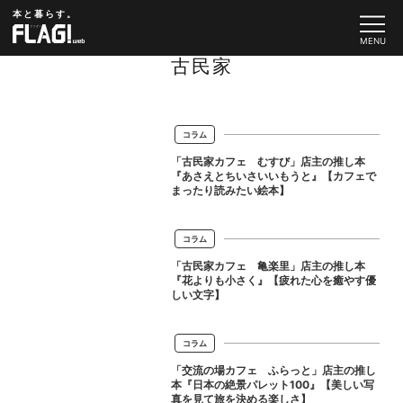
本と暮らす。
古民家
コラム
「古民家カフェ むすび」店主の推し本
『あさえとちいさいいもうと』【カフェで
まったり読みたい絵本】
コラム
「古民家カフェ 亀楽里」店主の推し本
『花よりも小さく』【疲れた心を癒やす優
しい文字】
コラム
「交流の場カフェ ふらっと」店主の推し
本『日本の絶景パレット100』【美しい写
真を見て旅を決める楽しさ】