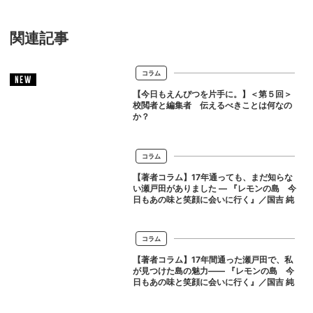
関連記事
コラム
NEW
【今日もえんぴつを片手に。】＜第５回＞
校閲者と編集者 伝えるべきことは何なの
か？
コラム
【著者コラム】17年通っても、まだ知らな
い瀬戸田がありました ― 『レモンの島 今
日もあの味と笑顔に会いに行く』／国吉 純
コラム
【著者コラム】17年間通った瀬戸田で、私
が見つけた島の魅力―― 『レモンの島 今
日もあの味と笑顔に会いに行く』／国吉 純