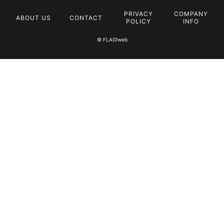
PRIVACY
COMPANY
ABOUT US
CONTACT
POLICY
INFO
© FLAG!web