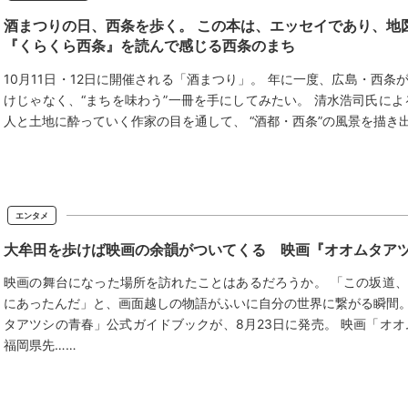
酒まつりの日、西条を歩く。 この本は、エッセイであり、
『くらくら西条』を読んで感じる西条のまち
10月11日・12日に開催される「酒まつり」。 年に一度、広島・西条
けじゃなく、“まちを味わう”一冊を手にしてみたい。 清水浩司氏に
人と土地に酔っていく作家の目を通して、 “酒都・西条”の風景を描き出
エンタメ
大牟田を歩けば映画の余韻がついてくる 映画『オオムタア
映画の舞台になった場所を訪れたことはあるだろうか。 「この坂道
にあったんだ」と、画面越しの物語がふいに自分の世界に繋がる瞬間
タアツシの青春」公式ガイドブックが、8月23日に発売。 映画「オオ
福岡県先……