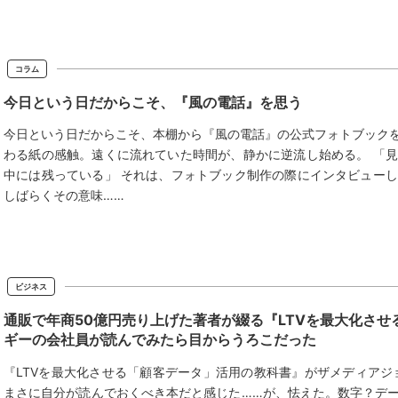
コラム
今日という日だからこそ、『風の電話』を思う
今日という日だからこそ、本棚から『風の電話』の公式フォトブック
わる紙の感触。遠くに流れていた時間が、静かに逆流し始める。 「
中には残っている」 それは、フォトブック制作の際にインタビュー
しばらくその意味……
ビジネス
通販で年商50億円売り上げた著者が綴る『LTVを最大化さ
ギーの会社員が読んでみたら目からうろこだった
『LTVを最大化させる「顧客データ」活用の教科書』がザメディアジ
まさに自分が読んでおくべき本だと感じた……が、怯えた。数字？デ