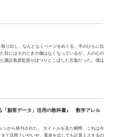
を取り出し、なんとなくページをめくる。手のひらに伝
見た目にはそのときの傷はなくなっているが、人の心の
した諏訪敦彦監督がぽつりとこぼした言葉だった。僕は
せる「顧客データ」活用の教科書』 数学アレル
ョンから発刊された。 タイトルを見た瞬間、これは今
ータ？活用？いやいや、電卓を出しても計算ミスするの