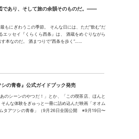
地図であり、そして旅の余韻そのものだ。——
が最もにぎわうこの季節。 そんな日には、ただ“飲む”だ
よるエッセイ『くらくら西条』は、 酒蔵をめぐりながら
す本なのだ。 酒まつりで“西条を歩く”……
ツシの青春』公式ガイドブック発売
、あのシーンのやつだ！」とか、「この喫茶店、ほんと
。そんな体験をぎゅっと一冊に詰め込んだ映画「オオム
ムタアツシの青春」（9月26日全国公開 ※9月19日〜