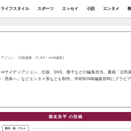
ライフスタイル
スポーツ
エッセイ
小説
エンタメ
アジョン 出版編集・FLAG！web編集]
研⇒ザメディアジョン。出版、SNS、冊子などの編集担当。書籍「古民
・西条へ」などエンタメ系なども制作。学研BOMB編集部時にグラビ
堀友良平 の投稿
観光・旅・グルメ