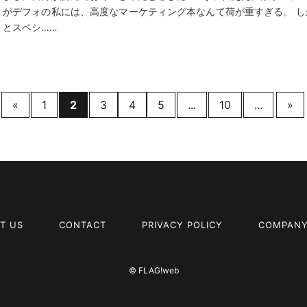
がデフォの私には、高度なマーケティング本なんて荷が重すぎる。 し
とスペシ……
«
1
2
3
4
5
...
10
...
»
T US
CONTACT
PRIVACY POLICY
COMPANY
© FLAG!web