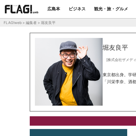
広島本
ビジネス
観光・旅・グルメ
FLAG!web
>
編集者
>
堀友良平
堀友良平
[株式会社ザメディ
東京都出身。学
「川栄李奈、酒都