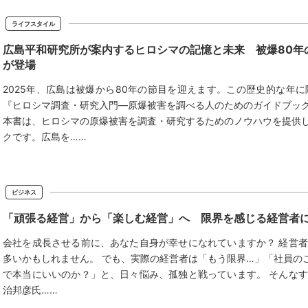
ライフスタイル
広島平和研究所が案内するヒロシマの記憶と未来 被爆80年
が登場
2025年、広島は被爆から80年の節目を迎えます。この歴史的な年
『ヒロシマ調査・研究入門―原爆被害を調べる人のためのガイドブッ
本書は、ヒロシマの原爆被害を調査・研究するためのノウハウを提供
クです。広島を……
ビジネス
「頑張る経営」から「楽しむ経営」へ 限界を感じる経営者
会社を成長させる前に、あなた自身が幸せになれていますか？ 経営
多いかもしれません。 でも、実際の経営者は「もう限界…」「社員の
で本当にいいのか？」と、日々悩み、孤独と戦っています。 そんな
治邦彦氏……