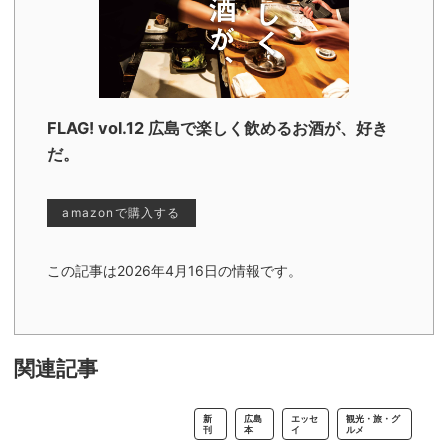
FLAG! vol.12 広島で楽しく飲めるお酒が、好き
だ。
amazonで購入する
この記事は2026年4月16日の情報です。
関連記事
新
広島
エッセ
観光・旅・グ
刊
本
イ
ルメ