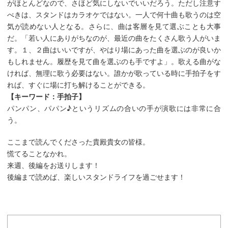
がほとんどなので、さほど気にしないでいいだろう。ただし注意す
べきは、スタンドはカラオケではない。一人で何十曲も歌うのは空
気が読めない人となる。さらに、曲は客層を見て選ぶことも大事
だ。「若い人にありがちなのが、最近の曲をたくさん歌う人がいま
す。１、２曲はいいですが、やはり場にあった曲を選ぶのが良いか
もしれません。履歴を見て曲を選ぶのも手ですよ」。歌える曲がな
ければ、無理に歌う必要はない。誰かが歌っている時に手拍子をす
れば、すぐに場に打ち解けることができる。
【キーワード：手拍子】
パンパン、パパン♪というリズムの合いの手が演歌には非常に合
う。
ここまで読んでくださった貴殿貴女の皆様。
慌てることなかれ。
来週、後編をお送りします！
後編まで読めば、楽しいスタンドライフを過ごせます！