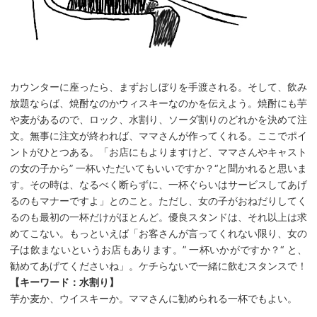
カウンターに座ったら、まずおしぼりを手渡される。そして、飲み
放題ならば、焼酎なのかウィスキーなのかを伝えよう。焼酎にも芋
や麦があるので、ロック、水割り、ソーダ割りのどれかを決めて注
文。無事に注文が終われば、ママさんが作ってくれる。ここでポイ
ントがひとつある。「お店にもよりますけど、ママさんやキャスト
の女の子から” 一杯いただいてもいいですか？“と聞かれると思いま
す。その時は、なるべく断らずに、一杯ぐらいはサービスしてあげ
るのもマナーですよ」とのこと。ただし、女の子がおねだりしてく
るのも最初の一杯だけがほとんど。優良スタンドは、それ以上は求
めてこない。もっといえば「お客さんが言ってくれない限り、女の
子は飲まないというお店もあります。” 一杯いかがですか？“ と、
勧めてあげてくださいね」。ケチらないで一緒に飲むスタンスで！
【キーワード：水割り】
芋か麦か、ウイスキーか。ママさんに勧められる一杯でもよい。