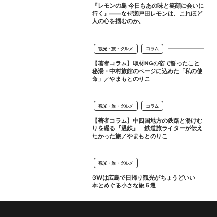
『レモンの島 今日もあの味と笑顔に会いに
行く』――なぜ瀬戸田レモンは、これほど
人の心を掴むのか。
観光・旅・グルメ
コラム
【著者コラム】取材NGの宿で誓ったこと
秘湯・中村旅館のページに込めた「私の使
命」／やまもとのりこ
観光・旅・グルメ
コラム
【著者コラム】中四国地方の鉄路と湯けむ
りを綴る『温鉄』 鉄道旅ライターが伝え
たかった旅／やまもとのりこ
観光・旅・グルメ
GWは広島で日帰り観光がちょうどいい
FLAG!web
お酒
>
>
本とめぐる小さな旅５選
広島の流川で初めてスタンドに行ってみた！【前篇】