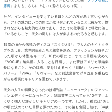
悪魔
』よりも、さらに上をいく恐ろしさも（笑）。
ただ、インタビューを受けているほとんどの方が悪く言いながら
も、アナの魅力にいつの間にか取り付かれていることは確かで、憎
まれながらも魅力的な人物であり、またその仕事振りは尊敬に値し
ているからこそ、彼女の周りには人が集まるのだろうと感じます。
15歳の頃から伝説のディスコ『スタジオ54』で大人のナイトクラ
ブを楽しみ、業界関係者たちと親交を深め、ファッションが好きだ
った頃から体型もキープ。10代の頃には、すでに目標を決めて
『VOGUE』編集部に入ることを目指し、また夢はアメリカ版編集
長になること。その目標、夢を叶えるべく『BIBA』『ハーパス・
バザー』『VIVA』『サヴィー』など雑誌業界で浮き沈みを重ねな
がらも着実にキャリアを重ねていきます。
彼女の人生の転機となったのは週刊誌『ニューヨーク』のファッシ
ョンエディターになったこと。雑誌業界に入ってから10年で、よ
うやく掴んだ輝かしいキャリアの一つです。しかし、彼女は10代
の頃に決めていた目標と夢のために、その後も奮闘し続け、34歳