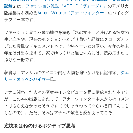
記録
』
は、
ファッション雑誌『VOGUE（ヴォーグ）』
のアメリカ
版編集長を務める
Anna Wintour（アナ・ウィンター）
のバイオグ
ラフィー本です。
ファッション界で不動の地位を築き「氷の女王」と呼ばれる彼女の
生い立ちや、現在のポジションへたどり着いた経緯にクローズアッ
プした貴重なドキュメント本で、344ページと分厚い。今年の年末
年始は外出を控えて、家でゆっくりと過ごす方には、読み応えたっ
ぷりな一冊です。
著者は、アメリカのアイコン的な人物を追いかける伝記作家、
ジェ
リー・オッペンハイマー
氏。
アナに関わった人々の著者やインタビューを元に構成された本です
が、この本の出版にあたって、アナ・ウィンター本人からのコメン
トはもらえなかったそうです（でしょうねってぐらい悪口てんこも
りなので）。ただ、それはアナへの敬意と愛があってこそ。
逆境をはねのけるポジティブ思考