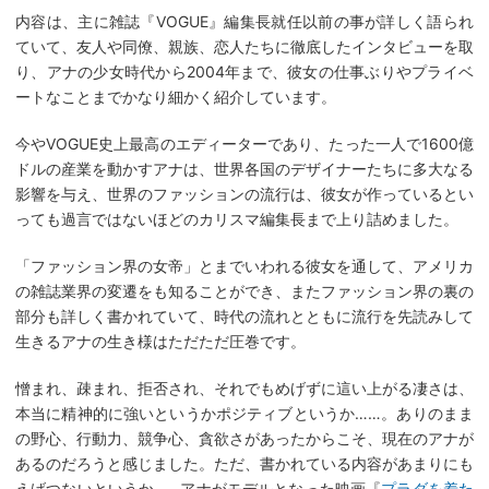
内容は、主に雑誌『VOGUE』編集長就任以前の事が詳しく語られ
ていて、友人や同僚、親族、恋人たちに徹底したインタビューを取
り、アナの少女時代から2004年まで、彼女の仕事ぶりやプライベ
ートなことまでかなり細かく紹介しています。
今やVOGUE史上最高のエディーターであり、たった一人で1600億
ドルの産業を動かすアナは、世界各国のデザイナーたちに多大なる
影響を与え、世界のファッションの流行は、彼女が作っているとい
っても過言ではないほどのカリスマ編集長まで上り詰めました。
「ファッション界の女帝」とまでいわれる彼女を通して、アメリカ
の雑誌業界の変遷をも知ることができ、またファッション界の裏の
部分も詳しく書かれていて、時代の流れとともに流行を先読みして
生きるアナの生き様はただただ圧巻です。
憎まれ、疎まれ、拒否され、それでもめげずに這い上がる凄さは、
本当に精神的に強いというかポジティブというか……。ありのまま
の野心、行動力、競争心、貪欲さがあったからこそ、現在のアナが
あるのだろうと感じました。ただ、書かれている内容があまりにも
えげつないというか……アナがモデルとなった映画『
プラダを着た