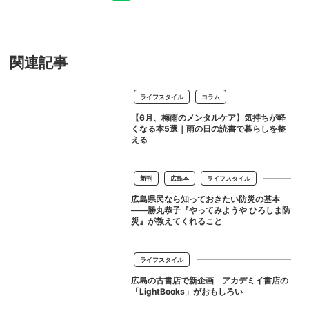
関連記事
ライフスタイル
コラム
【6月、梅雨のメンタルケア】気持ちが軽
くなる本5選｜雨の日の読書で暮らしを整
える
新刊
広島本
ライフスタイル
広島県民なら知っておきたい防災の基本
——勝丸恭子『やってみようや ひろしま防
災』が教えてくれること
ライフスタイル
広島の古書店で新企画 アカデミイ書店の
「LightBooks」がおもしろい