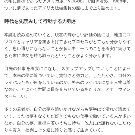
の頃に目標であったアメリカ版『VOGUE』で働き始め、1988年、
ついに夢であったアメリカ版編集長の座にまで上り詰めます。
時代を先読みして行動する力強さ
本誌を読み進めていくと、現在の輝かしい評価の陰には、地道にコ
ツコツとキャリアを築き上げてきたプロセスがとてもか分かりやす
く、思い通りにならないことが多い中、一つのことを着実に続けて
きた末に成功を勝ち取ったということがよく分かります。
目先の仕事を着実にこなし、ステップアップしていくことによっ
て、本来の夢に近づいていく貪欲さと努力と、したたかさ。自分の
ライバルたちが何をしているのか。将来のライバルになる人物は誰
なのか。とにかく世間に目を光らせているあたりが、アナ・ウィン
ターらしい。
多くの若者が、自分の夢を追いかけながらも夢半ばで潰れて諦めて
いく、または夢もなくただ好きでもない仕事で働いている人が多い
なか、自分の夢、目標を若いうちに持ち、他人には譲れないこだわ
りを貫き、批判こそを逆に誇りと感じて生きていく。