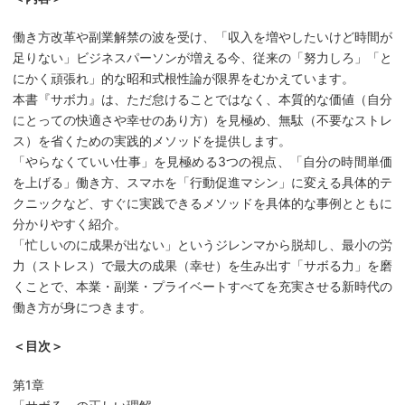
働き方改革や副業解禁の波を受け、「収入を増やしたいけど時間が
足りない」ビジネスパーソンが増える今、従来の「努力しろ」「と
にかく頑張れ」的な昭和式根性論が限界をむかえています。
本書『サボ力』は、ただ怠けることではなく、本質的な価値（自分
にとっての快適さや幸せのあり方）を見極め、無駄（不要なストレ
ス）を省くための実践的メソッドを提供します。
「やらなくていい仕事」を見極める3つの視点、「自分の時間単価
を上げる」働き方、スマホを「行動促進マシン」に変える具体的テ
クニックなど、すぐに実践できるメソッドを具体的な事例とともに
分かりやすく紹介。
「忙しいのに成果が出ない」というジレンマから脱却し、最小の労
力（ストレス）で最大の成果（幸せ）を生み出す「サボる力」を磨
くことで、本業・副業・プライベートすべてを充実させる新時代の
働き方が身につきます。
＜目次＞
第1章