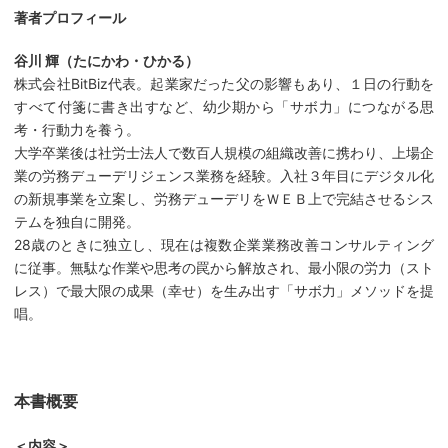
著者プロフィール
谷川 輝（たにかわ・ひかる）
株式会社BitBiz代表。起業家だった父の影響もあり、１日の行動を
すべて付箋に書き出すなど、幼少期から「サボ力」につながる思
考・行動力を養う。
大学卒業後は社労士法人で数百人規模の組織改善に携わり、上場企
業の労務デューデリジェンス業務を経験。入社３年目にデジタル化
の新規事業を立案し、労務デューデリをＷＥＢ上で完結させるシス
テムを独自に開発。
28歳のときに独立し、現在は複数企業業務改善コンサルティング
に従事。無駄な作業や思考の罠から解放され、最小限の労力（スト
レス）で最大限の成果（幸せ）を生み出す「サボ力」メソッドを提
唱。
本書概要
＜内容＞