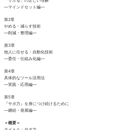
「サボる」の正しい理解
―マインドセット編―
第2章
やめる・減らす技術
―削減・整理編―
第3章
他人に任せる・自動化技術
―委任・仕組み化編―
第4章
具体的なツール活用法
―実践・応用編―
第5章
『サボ力』を身につけ続けるために
―継続・発展編―
＜概要＞
タイトル：サボ力