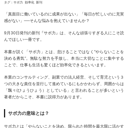
タグ：
サボ力
効率化
新刊
「真面目に働いているのに成果が出ない」「毎日が忙しいのに充実
感がない」──そんな悩みを抱えていませんか？
9月30日発刊の新刊『サボ力』は、そんな頑張りすぎる人にこそ読
んでほしい一冊です。
本書が説く「サボ力」とは、怠けることではなく“やらないことを
決める勇気”。無駄な努力を手放し、本当に大切なことに集中する
ことで、仕事も生活も驚くほど効率化できるといいます。
本業のコンサルティング、副業での法人経営、そして育児という３
つの大きな責任を並行して進めているにもかかわらず、周囲からは
「飄々(ひょうひょう）としている」と言われることが多いという
著者だからこそ、本書に説得力があります。
サボ力の意味とは？
サボ力とは「やらないことを決め、限られた時間を最大限に活かす