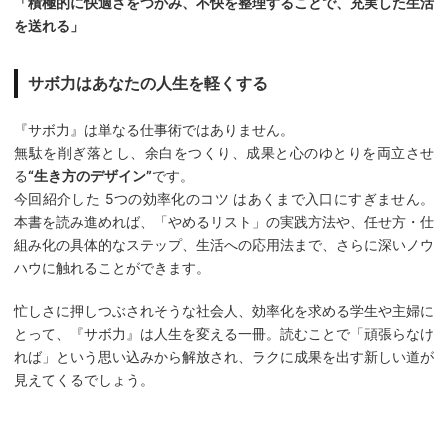
「積極的に快適さをつかみ、不快を整理することで、充実した生活
を送れる」
サボ力はあなたの人生を軽くする
『サボ力』は単なる仕事術ではありません。
無駄を削ぎ落とし、余白をつくり、成果と心のゆとりを両立させ
る
“生き方のデザイン”
です。
今回紹介した 5つの効率化のコツ はあくまで入口にすぎません。
本書を読み進めれば、「やめるリスト」の実践方法や、任せ方・仕
組み化の具体的なステップ、生活への応用法まで、さらに深いノウ
ハウに触れることができます。
忙しさに押しつぶされそうな社会人、効率化を求める学生や主婦に
とって、『サボ力』は人生を変える一冊。読むことで「頑張らなけ
れば」という思い込みから解放され、ラクに成果を出す新しい道が
見えてくるでしょう。