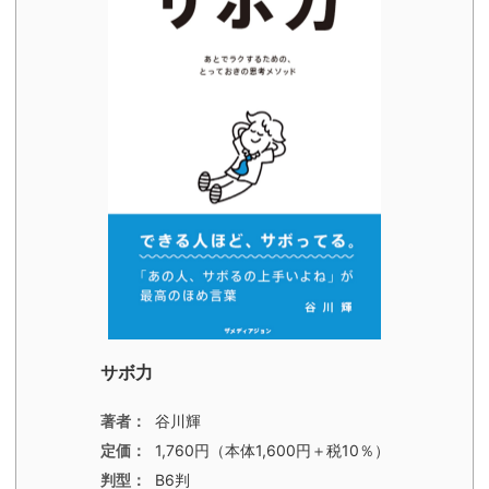
サボ力
著者：
谷川輝
定価：
1,760円（本体1,600円＋税10％）
判型：
B6判