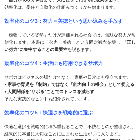
効率化は、委任と自動化の仕組みづくりから始まります。
効率化のコツ3：努力＝美徳という思い込みを手放す
「頑張っている姿勢」だけが評価される社会では、無駄な努力が常
態化します。本書は「努力＝美徳」という固定観念を壊し、
“正し
い努力”に集中することの重要性
を説きます。
効率化のコツ4：生活にも応用できるサボ力
サボ力はビジネスの場だけでなく、家庭や日常にも役立ちます。
• 家事や育児を「制約」ではなく「能力向上の機会」として捉える
• 人間関係を“サボる”ことでストレスを減らす
そんな実践的なヒントも紹介されています。
効率化のコツ5：快適さを戦略的に選ぶ
快適な選択を戦略的に積み重ねることで、不快なものが整理され、
結果的に本当に大切なことに囲まれた生活が手に入ります。