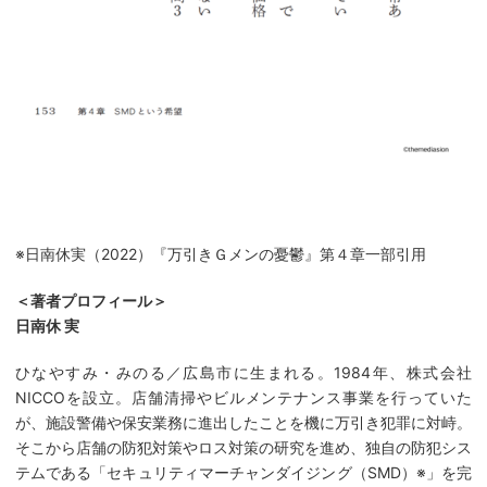
※日南休実（2022）『万引きＧメンの憂鬱』第４章一部引用
＜著者プロフィール＞
日南休 実
ひなやすみ・みのる／広島市に生まれる。1984年、株式会社
NICCOを設立。店舗清掃やビルメンテナンス事業を行っていた
が、施設警備や保安業務に進出したことを機に万引き犯罪に対峙。
そこから店舗の防犯対策やロス対策の研究を進め、独自の防犯シス
テムである「セキュリティマーチャンダイジング（SMD）※」を完