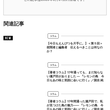
関連記事
コラム
NEW
【今日もえんぴつを片手に。】＜第５回＞
校閲者と編集者 伝えるべきことは何なの
か？
コラム
【著者コラム】17年通っても、まだ知らな
い瀬戸田がありました ― 『レモンの島 今
日もあの味と笑顔に会いに行く』／国吉 純
コラム
【著者コラム】17年間通った瀬戸田で、私
が見つけた島の魅力―― 『レモンの島 今
日もあの味と笑顔に会いに行く』／国吉 純