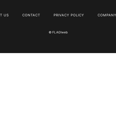
T US
CONTACT
PRIVACY POLICY
COMPANY
© FLAG!web