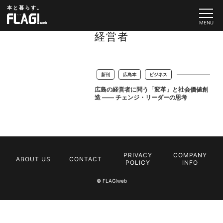
本と暮らす。
経営者
新刊
広島本
ビジネス
広島の経営者に問う「変革」と社会価値創
造 —— チェンジ・リーダーの思考
PRIVACY
COMPANY
ABOUT US
CONTACT
POLICY
INFO
© FLAG!web