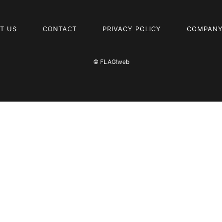
T US
CONTACT
PRIVACY POLICY
COMPANY
© FLAG!web