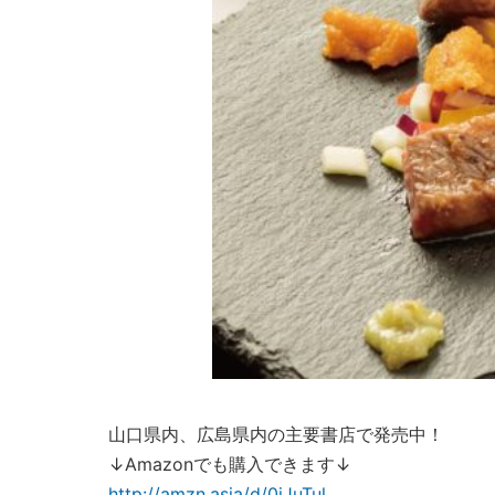
山口県内、広島県内の主要書店で発売中！
↓Amazonでも購入できます↓
http://amzn.asia/d/0jJuTul