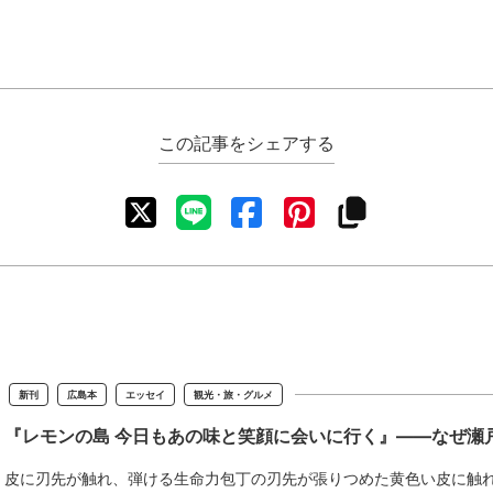
この記事をシェアする
新刊
広島本
エッセイ
観光・旅・グルメ
『レモンの島 今日もあの味と笑顔に会いに行く』――なぜ瀬
皮に刃先が触れ、弾ける生命力包丁の刃先が張りつめた黄色い皮に触