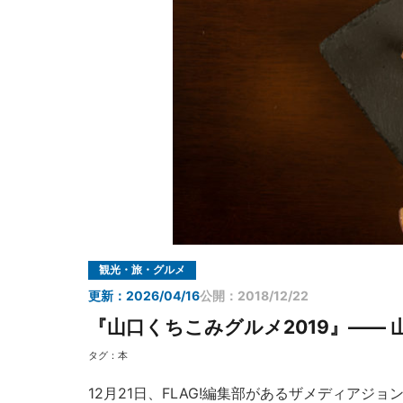
観光・旅・グルメ
更新：2026/04/16
公開：2018/12/22
『山口くちこみグルメ2019』—— 
タグ：
本
12月21日、FLAG!編集部があるザメディアジ