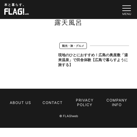
本と暮らす。
露天風呂
観光・旅・グルメ
現地のひとにおすすめ！広島の奥座敷「湯
来温泉」で田舎体験【広島で暮らすように
旅する】
PRIVACY
COMPANY
ABOUT US
CONTACT
POLICY
INFO
© FLAG!web