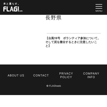
本と暮らす。
長野県
【台風19号 ボランティア参加について。
そして泥を撤去するときに注意したいこ
と】
PRIVACY
COMPANY
ABOUT US
CONTACT
POLICY
INFO
© FLAG!web