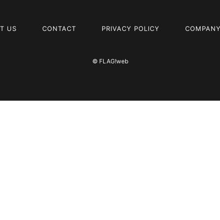
T US
CONTACT
PRIVACY POLICY
COMPANY
© FLAG!web