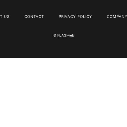
T US
CONTACT
PRIVACY POLICY
COMPANY
© FLAG!web