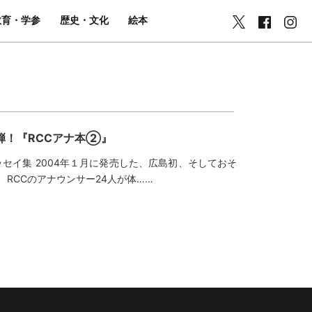
教育・学参
歴史・文化
絵本
弾！『RCCアナ本②』
なエッセイ集 2004年１月に発売した、広島初、そしておそ
 RCCのアナウンサー24人が体……