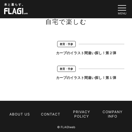
本と暮らす。
自宅で楽しむ
教育・学参
カープのイラスト間違い探し！第２弾
教育・学参
カープのイラスト間違い探し！第１弾
PRIVACY
COMPANY
ABOUT US
CONTACT
POLICY
INFO
© FLAG!web