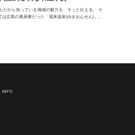
ちだから知っている地域の魅力を、そっと伝える。 そ
ては広島の奥座敷だった「湯来温泉(ゆきおんせん)」。
 INFO