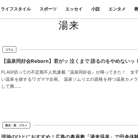
ライフスタイル
スポーツ
エッセイ
小説
エンタメ
湯来
コラム
【温泉同好会Reborn】君がッ 泣くまで 語るのをやめないッ！
FLAG!切っての不定期不人気連載『温泉同好会』が帰ってきた！ 
い温泉を旅するワガママ企画。 温泉ソムリエの資格を持つ温泉カメ
して興……
観光・旅・グルメ
現地のひとにおすすめ！広島の奥座敷「湯来温泉」で田舎体