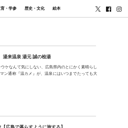
教育・学参
歴史・文化
絵本
 湯来温泉 湯元 誠の桧湯
女子ウケなんて気にしない、広島県内のとにかく素晴らし
ラマン通称『温カメ』が、温泉にはいつまでたっても大
験【広島で暮らすように旅する】