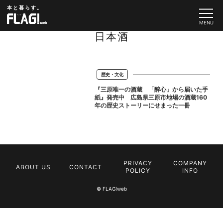
本と暮らす。
日本酒
歴史・文化
『三原唯一の酒蔵 「醉心」から届いた手
紙』発売中 広島県三原市地場の酒蔵160
年の歴史ストーリーにせまった一冊
PRIVACY
COMPANY
ABOUT US
CONTACT
POLICY
INFO
© FLAG!web