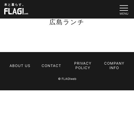
本と暮らす。
広島ランチ
PRIVACY
COMPANY
ABOUT US
CONTACT
POLICY
INFO
© FLAG!web