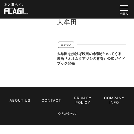
本と暮らす。
大牟田
エンタメ
大牟田を歩けば映画の余韻がついてくる
映画『オオムタアツシの青春』公式ガイド
ブック発売
PRIVACY
COMPANY
ABOUT US
CONTACT
POLICY
INFO
© FLAG!web