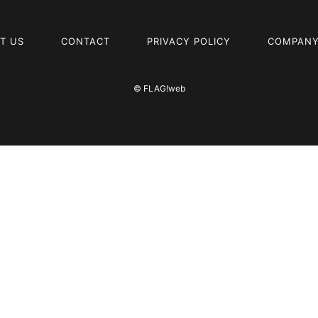
T US
CONTACT
PRIVACY POLICY
COMPANY
© FLAG!web