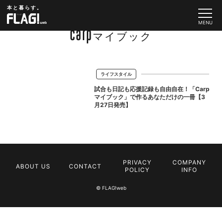
本と暮らす。
Carpマイブック
ライフスタイル
試合も日記も応援記録も自由自在！「Carp
マイブック」で作るあなただけの一冊【3
月27日発売】
PRIVACY
COMPANY
ABOUT US
CONTACT
POLICY
INFO
© FLAG!web