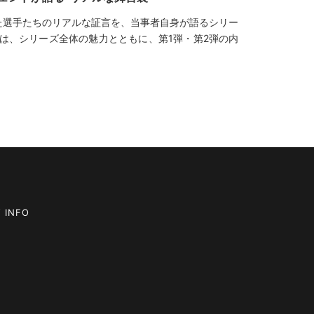
た選手たちのリアルな証言を、当事者自身が語るシリー
では、シリーズ全体の魅力とともに、第1弾・第2弾の内
 INFO