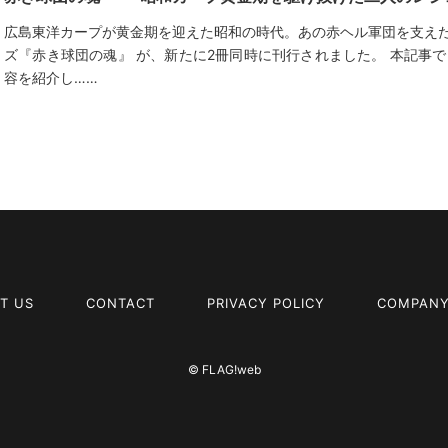
広島東洋カープが黄金期を迎えた昭和の時代。あの赤ヘル軍団を支え
ズ『赤き球団の魂』 が、新たに2冊同時に刊行されました。 本記事
容を紹介し……
T US
CONTACT
PRIVACY POLICY
COMPANY
© FLAG!web