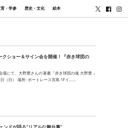
教育・学参
歴史・文化
絵本
 トークショー＆サイン会を開催！『赤き球団の
会場にて、大野豊さんの著書『赤き球団の魂 大野豊 』
（日） 場所: ボートレース宮島 1Fイ……
ェンドが語る“リアルな舞台裏”