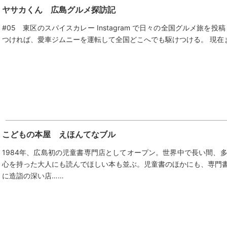
ヤサカくん 広島グルメ探訪記
#05 東区のスパイスカレー Instagram で日々の全国グルメ旅
つければ、愛車ジムニーを運転して全国どこへでも駆けつける。 現在ま
こどもの本屋 えほんてなブル
1984年、広島初の児童書専門店としてオープン。世界中で長い間、
心を持った大人にも読んでほしい本も並ぶ。児童書のほかにも、専門
に造詣の深い店……