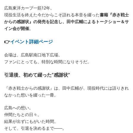
広島東洋カープ
一筋12年。
現役生活を終えた今だからこそ語れる本音を綴った
書籍『赤き戦士
からの感謝状』の発売を記念し、
田中広輔
によるトークショー＆サ
イン会が開催
。
👉
イベント詳細ページ
会場は、広島駅南口地下広場。
ファンにとっても、特別な時間になりそうだ。
引退後、初めて綴った“感謝状”
『赤き戦士からの感謝状』は、
田中広輔
が、現役時代には語りきれ
なかった想いを綴った一冊。
広島への想い。
仲間たちとの日々。
結果が出ずにもがいた時間。
そして、引退を決めるまで——。