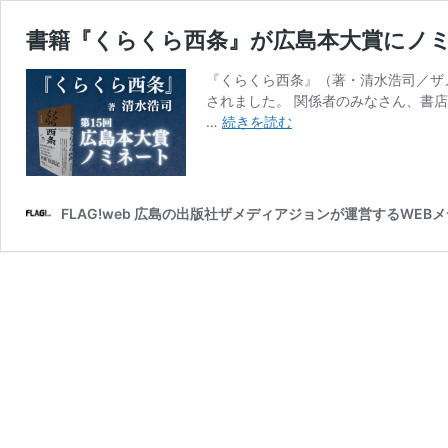
書籍『くらくら西条』が広島本大賞にノ
『くらくら西条』（著・清水浩司／ザメ
されました。 関係者のみなさん、書店
書
…
続きを読む
籍
『く
ら
く
FLAG!web 広島の出版社ザメディアジョンが運営するWEB
ら
西
条』
が
広
島
本
大
賞
に
ノ